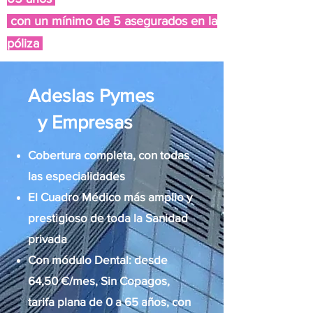
con un mínimo de 5 asegurados en la
póliza
Adeslas Pymes
y Empresas
Cobertura completa, con todas
las especialidades
El Cuadro Médico más amplio y
prestigioso de toda la Sanidad
privada
Con módulo Dental: desde
64,50 €/mes, Sin Copagos,
tarifa plana de 0 a 65 años, con