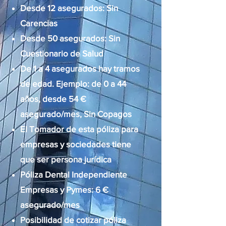
Desde 12 asegurados: Sin
Carencias
Desde 50 asegurados: Sin
Cuestionario de Salud
De 1 a 4 asegurados hay tramos
de edad. Ejemplo: de 0 a 44
años, desde 54 €
asegurado/mes, Sin Copagos
El Tomador de esta póliza para
empresas y sociedades tiene
que ser persona jurídica
Póliza Dental Independiente
Empresas y Pymes: 6 €
asegurado/mes
Posibilidad de cotizar póliza