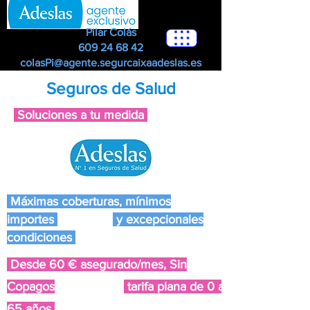
Pilar Colás
609 24 68 42
colasPi@agente.segurcaixaadeslas.es
Seguros de Salud
Soluciones a tu medida
Máximas coberturas, mínimos
importes
y excepcionales
condiciones
Desde 60 € asegurado/mes, Sin
Copagos
tarifa plana de 0 a
65 años