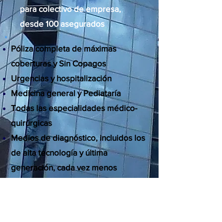
para colectivo de empresa,
desde 100 asegurados
Póliza completa de máximas
coberturas y Sin Copagos
Urgencias y hospitalización
Medicina general y Pediataría
Todas las especialidades médico-
quirúrgicas
Medios de diagnóstico, incluidos los
de alta tecnología y última
generación, cada vez menos
invasivos
Implantes y prótesis quirúrgica sin
coste para el asegurado