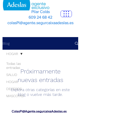
Pilar Colás
609 24 68 42
colasPi@agente.segurcaixaadeslas.es
Blog
HOGAR
Todas las
entradas
Próximamente
SALUD
nuevas entradas
HOGAR
DECESOS
Explora otras categorías en este
blog o vuelve más tarde.
MASCOTAS
ColasPi@Agente.segurcaixaAdeslas.es